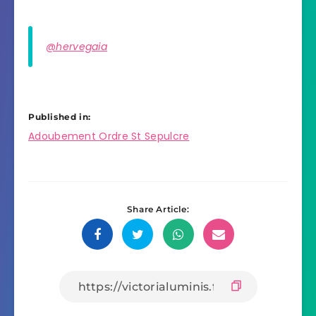
@hervegaia
Published in:
Navigation
Adoubement Ordre St Sepulcre
de
l’article
Share Article:
Share
Share
Share
Share
on
on
on
on
Facebook
Twitter
Whatsapp
Email