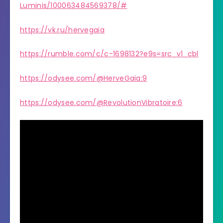
Luminis/100063484569378/#
https://vk.ru/hervegaia
https://rumble.com/c/c-1698132?e9s=src_v1_cbl
https://odysee.com/@HerveGaia:9
https://odysee.com/@RevolutionVibratoire:6