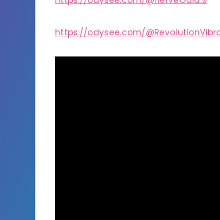
https://odysee.com/@HerveGaia:9
https://odysee.com/@RevolutionVibra