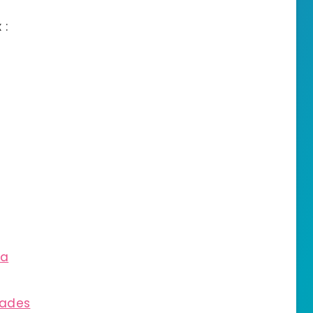
 :
ia
iades