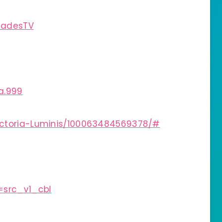
iadesTV
a.999
ictoria-Luminis/100063484569378/#
=src_v1_cbl