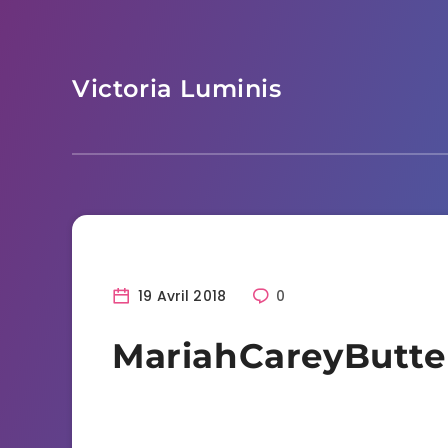
Skip
to
content
Victoria Luminis
19 Avril 2018
0
MariahCareyButter