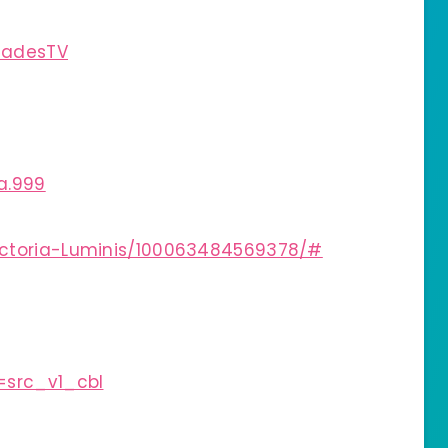
iadesTV
a.999
ictoria-Luminis/100063484569378/#
=src_v1_cbl