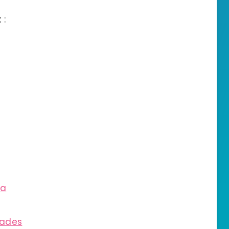
 :
ia
iades