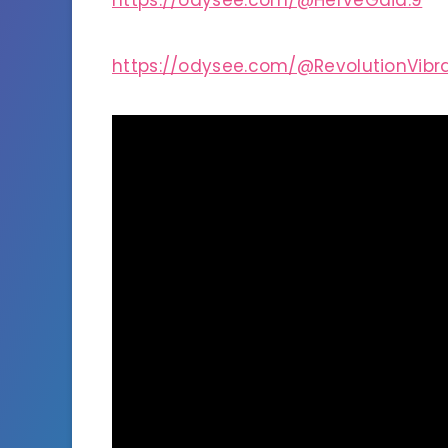
https://odysee.com/@HerveGaia:9
https://odysee.com/@RevolutionVibra