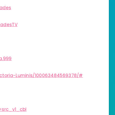
iades
iadesTV
a.999
ictoria-Luminis/100063484569378/#
=src_v1_cbl