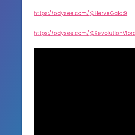
https://odysee.com/@HerveGaia:9
https://odysee.com/@RevolutionVibra