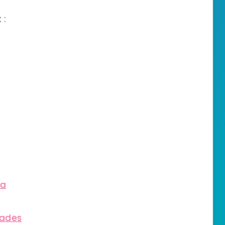
 :
ia
iades