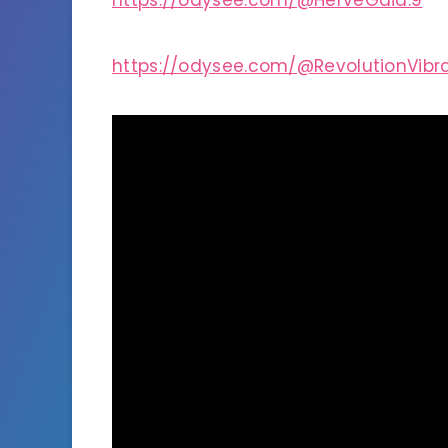
https://odysee.com/@HerveGaia:9
https://odysee.com/@RevolutionVibra