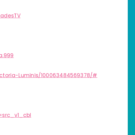
iadesTV
a.999
ictoria-Luminis/100063484569378/#
=src_v1_cbl