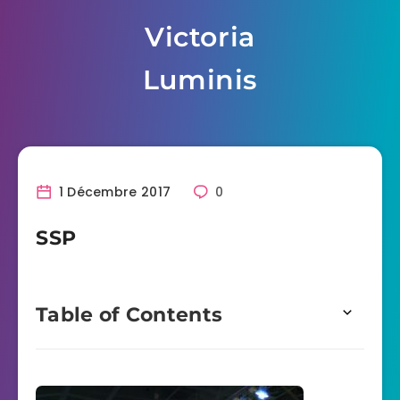
Skip
Victoria
to
content
Luminis
1 Décembre 2017
0
SSP
Table of Contents