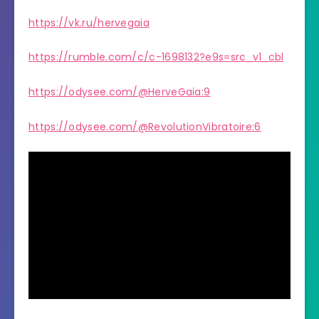
https://vk.ru/hervegaia
https://rumble.com/c/c-1698132?e9s=src_v1_cbl
https://odysee.com/@HerveGaia:9
https://odysee.com/@RevolutionVibratoire:6