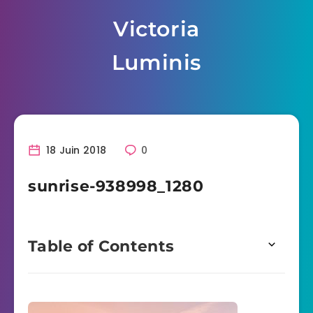
Skip
Victoria
to
content
Luminis
18 Juin 2018
0
sunrise-938998_1280
Table of Contents