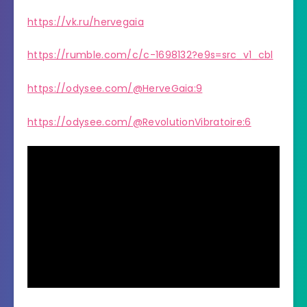
https://vk.ru/hervegaia
https://rumble.com/c/c-1698132?e9s=src_v1_cbl
https://odysee.com/@HerveGaia:9
https://odysee.com/@RevolutionVibratoire:6