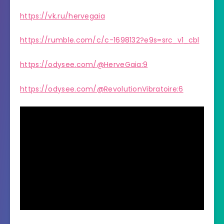
https://vk.ru/hervegaia
https://rumble.com/c/c-1698132?e9s=src_v1_cbl
https://odysee.com/@HerveGaia:9
https://odysee.com/@RevolutionVibratoire:6