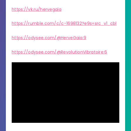
https://vk.ru/hervegaia
https://rumble.com/c/c-1698132?e9s=src_v1_cbl
https://odysee.com/@HerveGaia:9
https://odysee.com/@RevolutionVibratoire:6