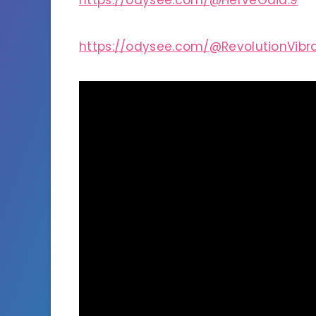
https://odysee.com/@HerveGaia:9
https://odysee.com/@RevolutionVibra