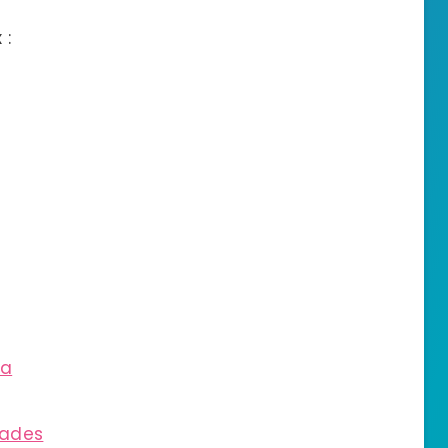
 :
ia
iades