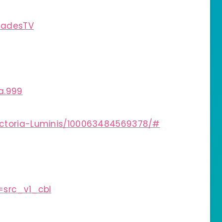
iadesTV
a.999
ictoria-Luminis/100063484569378/#
=src_v1_cbl