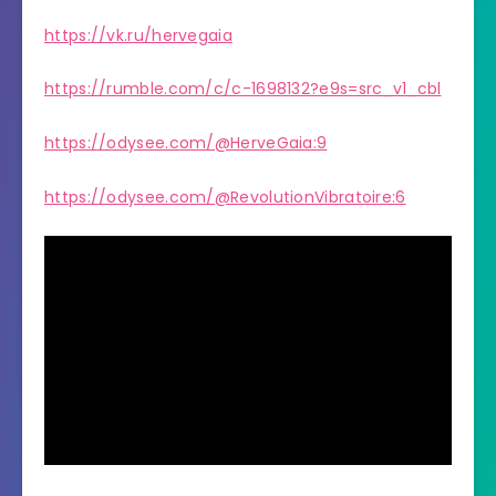
https://vk.ru/hervegaia
https://rumble.com/c/c-1698132?e9s=src_v1_cbl
https://odysee.com/@HerveGaia:9
https://odysee.com/@RevolutionVibratoire:6