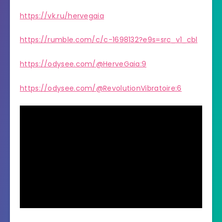
https://vk.ru/hervegaia
https://rumble.com/c/c-1698132?e9s=src_v1_cbl
https://odysee.com/@HerveGaia:9
https://odysee.com/@RevolutionVibratoire:6